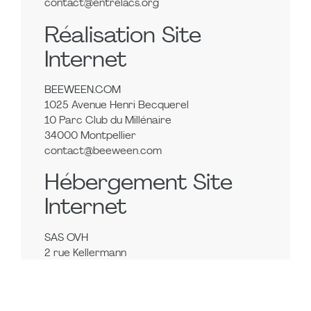
contact@entrelacs.org
Réalisation Site
Internet
BEEWEEN.COM
1025 Avenue Henri Becquerel
10 Parc Club du Millénaire
34000 Montpellier
contact@beeween.com
Hébergement Site
Internet
SAS OVH
2 rue Kellermann
BP 80157
59100 Roubaix
support@ovh.com