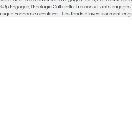
ration 2025 : Les mouvements engagés : CEC, Permaentrepri
tUp Engagée, l’Ecologie Culturelle. Les consultants engagés : 
resque Economie circulaire, …Les fonds d’investissement enga
c la régénération et le biomimétisme :
formante ! Avec Thomas Breuzard
rme avec un marketing responsable, ça marche ! Avec David
 ses projets avec Alexis Claisse
ion écologique et sociétale
n particulier sur :
Podcast