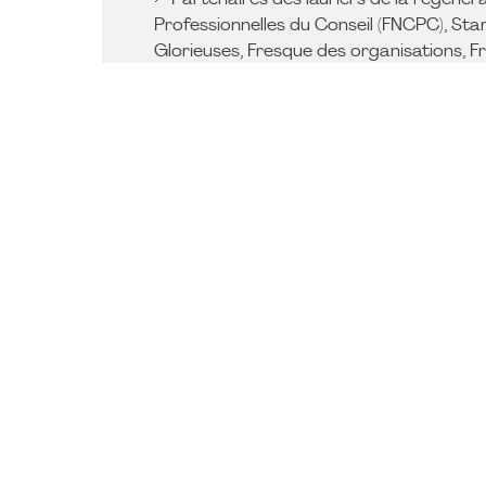
🔦Partenaires des lauriers de la régéné
Professionnelles du Conseil (FNCPC), Star
Glorieuses, Fresque des organisations, F
2030 Glorieuses
Episodes particulièrement en relation ave
#78 Oui, une perma-entreprise est per
#37 Réconcilier long terme et court te
# 35 S’inspirer du vivant pour développer
🎙️entrelacs.org, le podcast de la transit
Disponible sur toutes les plateformes et e
Deezer
Spotify
Apple 