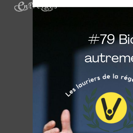
Accueil
Gaëlle Seïltane
#79 Bio
autreme