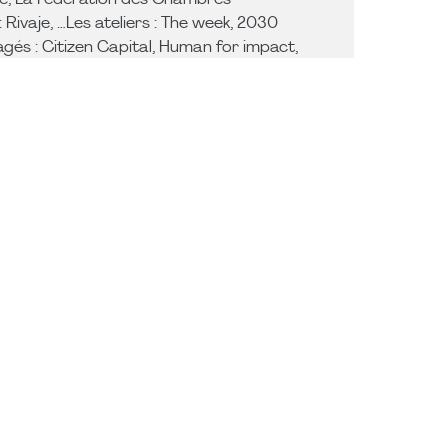
se, La Fédération des Chambres
Rivaje, …Les ateliers : The week, 2030
gés : Citizen Capital, Human for impact,
 Garbous