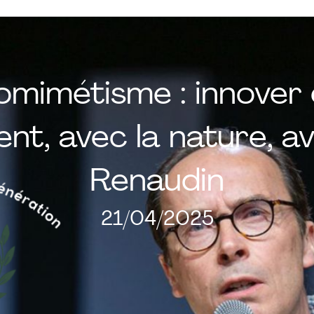
Les Épisodes
Les News
Contact
mimétisme : innover 
nt, avec la nature, av
Renaudin
21/04/2025