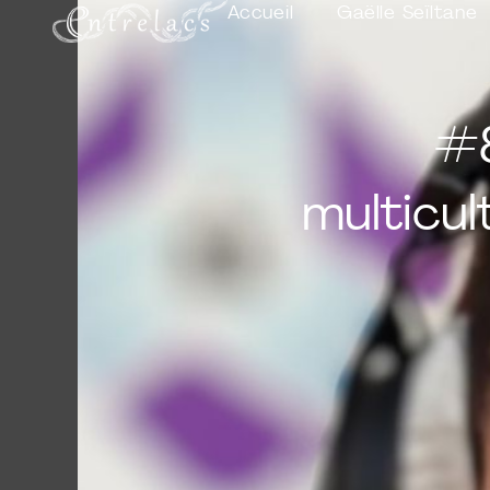
Accueil
Gaëlle Seïltane
#8
multicul