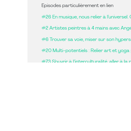
Episodes particulièrement en lien
#26 En musique, nous relier à l’universel
#2 Artistes peintres à 4 mains avec Angé
#6 Trouver sa voie, miser sur son hypersen
#20 Multi-potentiels : Relier art et yoga
#73 S’ouvrir à l’interculturalité, aller à la
#74 L’interculturel, un métier à métisser 
#60 En finir avec le perfectionnisme, vise
#54 Se réaliser – Explorer la dynamique
#44 Cesser la domination adulte, matrice
#32 La poésie, inutile comme la pluie, i