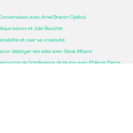
. Conversation avec Amel Brahim Djelloul
lique Ivanov et Julie Baschet
sibilité et oser sa créativité
 pour déployer ses ailes avec Gioia Albano
 rencontre de l’intelligence de l’autre avec Philippe Pierre
– suite de notre conversation avec Philippe Pierre
r l’optimalisme
 personnelle avec Claude Boiocchi
 de toutes les violences, avec Daliborka Milovanovic
ndispensable comme l’eau avec Jean Lavoué