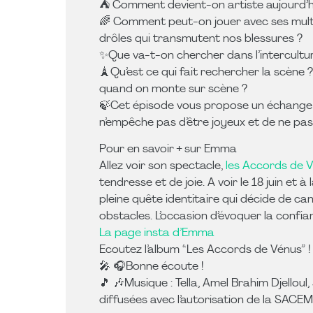
⛺️ Comment devient-on artiste aujourd’hui
🌈 Comment peut-on jouer avec ses multi
drôles qui transmutent nos blessures ?
✨️Que va-t-on chercher dans l’intercultur
🗼Qu’est ce qui fait rechercher la scène
quand on monte sur scène ?
🍃Cet épisode vous propose un échange at
n’empêche pas d’être joyeux et de ne pas
Pour en savoir + sur Emma
Allez voir son spectacle,
les Accords de V
tendresse et de joie. A voir le 18 juin et
pleine quête identitaire qui décide de ca
obstacles. L’occasion d’évoquer la confiance
La page insta d’Emma
Ecoutez l’album “Les Accords de Vénus” !
🎤 🎧Bonne écoute !
🎵 🎶Musique : Tella, Amel Brahim Djellou
diffusées avec l’autorisation de la SACEM