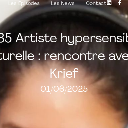
Les Épisodes
Les News
Contact
5 Artiste hypersensi
turelle : rencontre 
Krief
01/06/2025