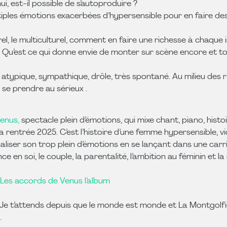
, est-il possible de s’autoproduire ?
ples émotions exacerbées d’hypersensible pour en faire de
el, le multiculturel, comment en faire une richesse à chaque 
 ? Qu’est ce qui donne envie de monter sur scène encore et t
ypique, sympathique, drôle, très spontané. Au milieu des rir
 se prendre au sérieux .
enus,
spectacle plein d’émotions, qui mixe chant, piano, histo
 à la rentrée 2025. C’est l’histoire d’une femme hypersensible
naliser son trop plein d’émotions en se lançant dans une carr
 en soi, le couple, la parentalité, l’ambition au féminin et la 
Les accords de Venus l’album
l, Je t’attends depuis que le monde est monde et La Montgolf
.